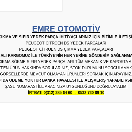
EMRE OTOMOTİV
KMA VE SIFIR YEDEK PARÇA İHİTİYAÇLARINIZ İÇİN BİZİMLE İLETİ
PEUGEOT CİTROEN DS YEDEK PARÇALARI
PEUGEOT CİTROEN DS ÇIKMA YEDEK PARÇALARI
ALI KARGOMUZ İLE TÜRKİYE'NİN HER YERİNE GÖNDERİM SAĞLANMA
IKMA SÖKME SIFIR YEDEK PARÇALARI TÜM MEKANİK VE KAPORTA 
TFEN ÜRÜN HAKKINDA SORULARINIZ, STOK DURUMUNU SORGULAMAK
GÖRSELLERDE MEVCUT OLMAYAN ÜRÜNLERİ SORMAK İÇİN ARAYINIZ
PIDA ÖDEME YOKTUR BANKA HAVALESİ İLE ALIŞVERİŞ YAPABİLİRSİ
ŞASE NUMARASI İLE ARACINIZA UYGUNLUĞUNU DOĞRULAYALIM.
İRTBAT: 0(312) 385 64 60 - 0532 730 89 10
Bu ürüne ilk yorumu siz yapın!