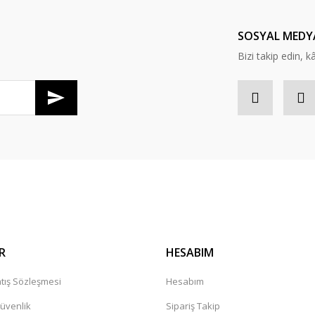
Yorum Yaz
SOSYAL MEDY
Bizi takip edin, kâr
R
HESABIM
tış Sözleşmesi
Hesabım
Güvenlik
Sipariş Takip