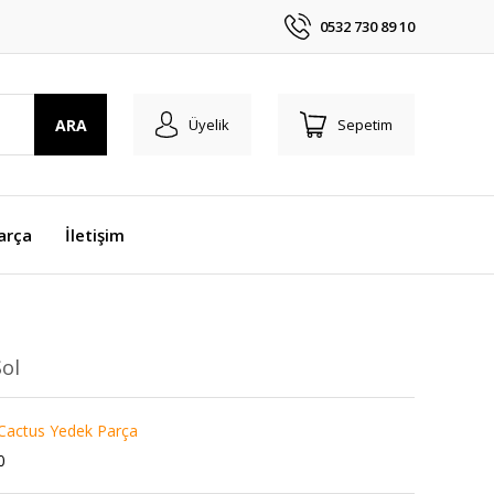
0532 730 89 10
ARA
Üyelik
Sepetim
arça
İletişim
Sol
 Cactus Yedek Parça
0