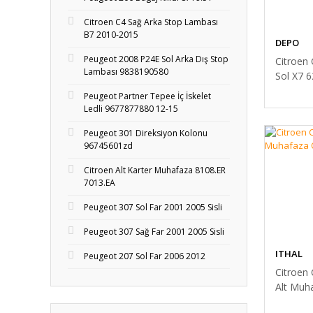
Citroen C4 Sağ Arka Stop Lambası
B7 2010-2015
DEPO
Peugeot 2008 P24E Sol Arka Dış Stop
Citroen 
Lambası 9838190580
Sol X7 
Peugeot Partner Tepee İç İskelet
Ledli 9677877880 12-15
Peugeot 301 Direksiyon Kolonu
96745601zd
Citroen Alt Karter Muhafaza 8108.ER
7013.EA
Peugeot 307 Sol Far 2001 2005 Sisli
Peugeot 307 Sağ Far 2001 2005 Sisli
ITHAL
Peugeot 207 Sol Far 2006 2012
Citroen
Alt Muh
X7 7013