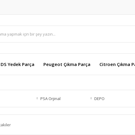
DS Yedek Parça
Peugeot Çıkma Parça
Citroen Çıkma P
PSA Orjinal
DEPO
takiler