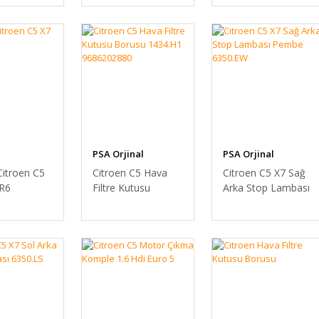
0137F9 0137.F9
Hdi 0137E5
0137.E5
PSA Orjinal
PSA Orjinal
Citroen C5
Citroen C5 Hava
Citroen C5 X7 Sağ
R6
Filtre Kutusu
Arka Stop Lambası
Borusu 1434.H1
Pembe 6350.EW
9686202880