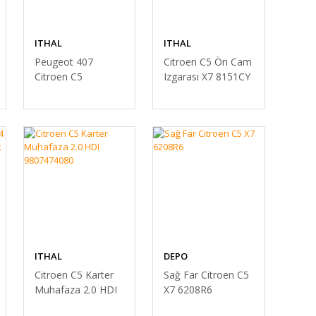
ITHAL
ITHAL
Peugeot 407
Citroen C5 Ön Cam
Citroen C5
Izgarası X7 8151CY
Radyatör Paneli
Fan Paneli 7104Q9
ITHAL
DEPO
Citroen C5 Karter
Sağ Far Citroen C5
Muhafaza 2.0 HDI
X7 6208R6
9807474080