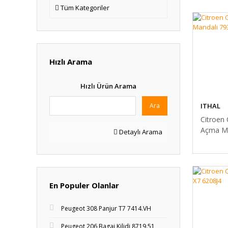
Tüm Kategoriler
Hızlı Arama
Hızlı Ürün Arama
ITHAL
Ara
Citroen
Açma Ma
Detaylı Arama
7937J1
En Populer Olanlar
Peugeot 308 Panjur T7 7414.VH
Peugeot 206 Bagaj Kilidi 8719.51