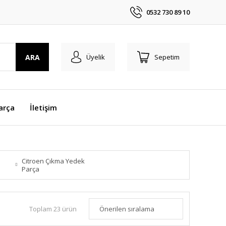
0532 730 89 10
ARA
Üyelik
Sepetim
arça
İletişim
Citroen Çıkma Yedek
Parça
Toplam 23 ürün