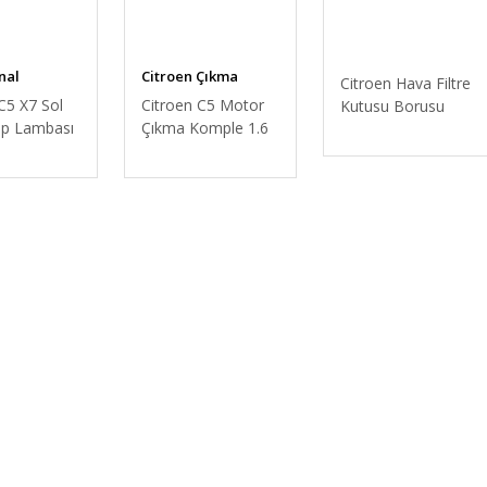
nal
Citroen Çıkma
Citroen Hava Filtre
Yedek Parça
C5 X7 Sol
Citroen C5 Motor
Kutusu Borusu
op Lambası
Çıkma Komple 1.6
Hdi Euro 5