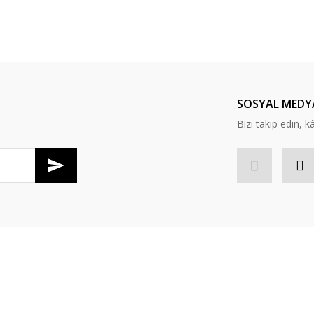
Bu ürüne ilk yorumu siz yapın!
Yorum Yaz
SOSYAL MEDY
Bizi takip edin, kâr