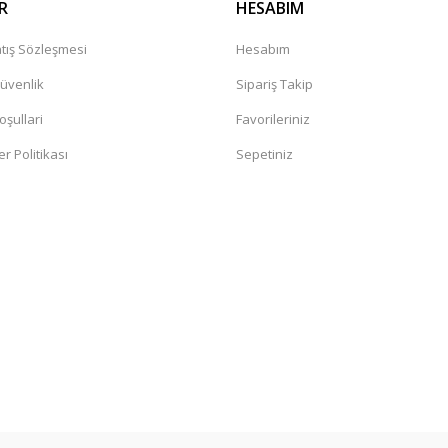
R
HESABIM
tış Sözleşmesi
Hesabım
Güvenlik
Sipariş Takip
oşullari
Favorileriniz
er Politikası
Sepetiniz