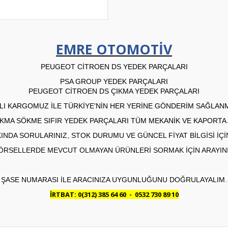
EMRE OTOMOTİV
PEUGEOT CİTROEN DS YEDEK PARÇALARI
PSA GROUP YEDEK PARÇALARI
PEUGEOT CİTROEN DS ÇIKMA YEDEK PARÇALARI
I KARGOMUZ İLE TÜRKİYE'NİN HER YERİNE GÖNDERİM SAĞLAN
KMA SÖKME SIFIR YEDEK PARÇALARI TÜM MEKANİK VE KAPORTA
NDA SORULARINIZ, STOK DURUMU VE GÜNCEL FİYAT BİLGİSİ İÇİN
ÖRSELLERDE MEVCUT OLMAYAN ÜRÜNLERİ SORMAK İÇİN ARAYINI
ŞASE NUMARASI İLE ARACINIZA UYGUNLUĞUNU DOĞRULAYALIM.
İRTBAT: 0(312) 385 64 60 - 0532 730 89 10