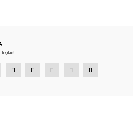
A
lı çıkın!