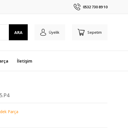
0532 730 89 10
ARA
Üyelik
Sepetim
arça
İletişim
5.P4
dek Parça