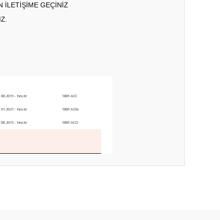
 İLETİŞİME GEÇİNİZ
Z.
08.2019 - heute
1889 ACC
01.2021 - heute
1889 ADG
08.2019 - heute
1889 ACD