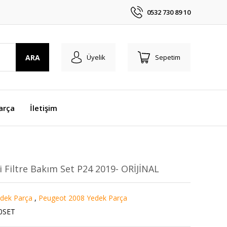
0532 730 89 10
ARA
Üyelik
Sepetim
arça
İletişim
 Filtre Bakım Set P24 2019- ORİJİNAL
dek Parça
,
Peugeot 2008 Yedek Parça
0SET