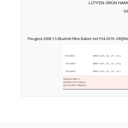
LÜTFEN ÜRÜN HAKKI
G
Peugeot 2008 1.5 Bluehdi Filtre Bakım Set P24 2019- ORİJİN
PEUGEOT
2008 II (UD_, US_, UY_, UK_)
PEUGEOT
2008 II (UD_, US_, UY_, UK_)
PEUGEOT
2008 II (UD_, US_, UY_, UK_)
Peugeot 2008 1.5
Bluehdi Filtre Bakım
Set P24 2019- ORİJİNAL