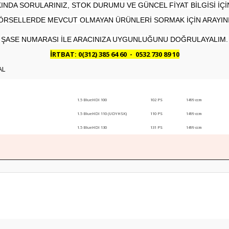
NDA SORULARINIZ, STOK DURUMU VE GÜNCEL FİYAT BİLGİSİ İÇİN
ÖRSELLERDE MEVCUT OLMAYAN ÜRÜNLERİ SORMAK İÇİN ARAYINI
ŞASE NUMARASI İLE ARACINIZA UYGUNLUĞUNU DOĞRULAYALIM.
İRTBAT: 0(312) 385 64 60
-
0532 730 89 10
AL
1.5 BlueHDI 100
102 PS
1499 ccm
1.5 BlueHDI 110 (UDYHSK)
110 PS
1499 ccm
1.5 BlueHDI 130
131 PS
1499 ccm
Bu ürüne ilk yorumu siz yapın!