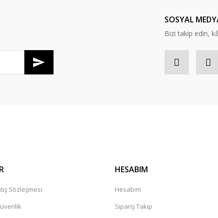
Yorum Yaz
SOSYAL MEDY
Bizi takip edin, kâr
R
HESABIM
tış Sözleşmesi
Hesabım
Güvenlik
Sipariş Takip