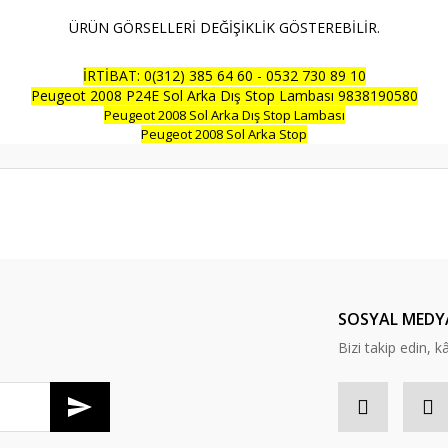
ÜRÜN GÖRSELLERİ DEĞİŞİKLİK GÖSTEREBİLİR.
İRTİBAT: 0(312) 385 64 60 - 0532 730 89 10
Peugeot 2008 P24E Sol Arka Dış Stop Lambası 9838190580
Peugeot 2008 Sol Arka Dış Stop Lambası
Peugeot 2008 Sol Arka Stop
Bu ürüne ilk yorumu siz yapın!
Yorum Yaz
SOSYAL MEDY
Bizi takip edin, kâr