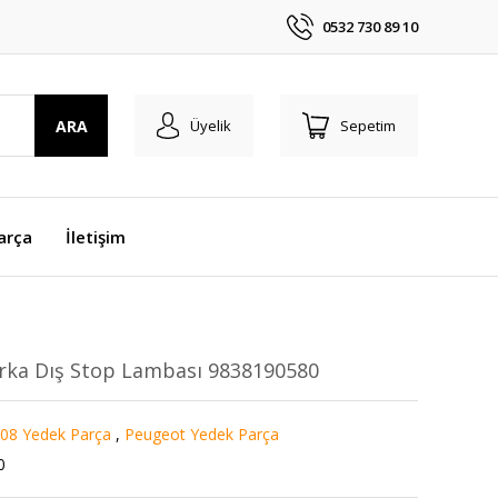
0532 730 89 10
ARA
Üyelik
Sepetim
arça
İletişim
Arka Dış Stop Lambası 9838190580
08 Yedek Parça
,
Peugeot Yedek Parça
0