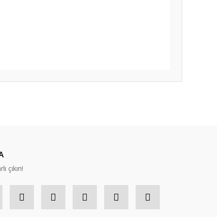
A
lı çıkın!