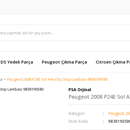
DS Yedek Parça
Peugeot Çıkma Parça
Citroen Çıkma P
ça
Peugeot 2008 P24E Sol Arka Dış Stop Lambası 9838190580
PSA Orjinal
Peugeot 2008 P24E Sol 
Kategori
Peugeot 20
Stok Kodu
983819058