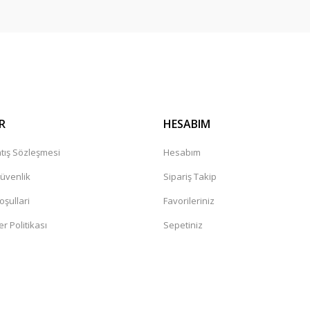
R
HESABIM
tış Sözleşmesi
Hesabım
Güvenlik
Sipariş Takip
oşullari
Favorileriniz
er Politikası
Sepetiniz