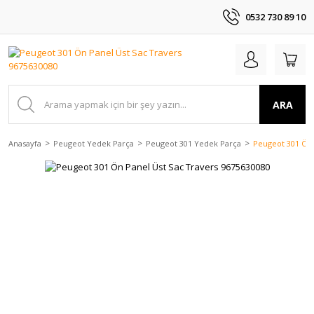
0532 730 89 10
ARA
Anasayfa
Peugeot Yedek Parça
Peugeot 301 Yedek Parça
Peugeot 301 Ön 