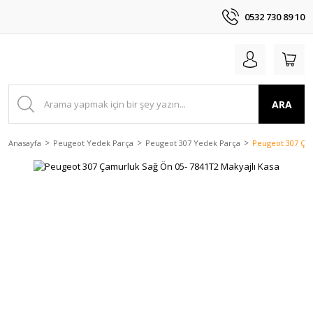
0532 730 89 10
ARA
Anasayfa
Peugeot Yedek Parça
Peugeot 307 Yedek Parça
Peugeot 307 Çam