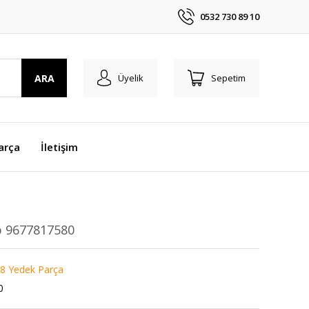
0532 730 89 10
ARA
Üyelik
Sepetim
arça
İletişim
p 9677817580
8 Yedek Parça
0