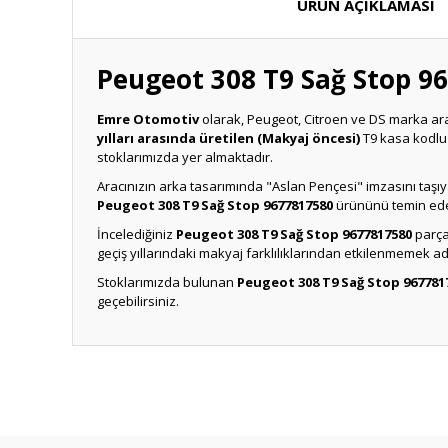
ÜRÜN AÇIKLAMASI
Peugeot 308 T9 Sağ Stop 9
Emre Otomotiv
olarak, Peugeot, Citroen ve DS marka ara
yılları arasında üretilen (Makyaj öncesi)
T9 kasa kodlu
stoklarımızda yer almaktadır.
Aracınızın arka tasarımında "Aslan Pençesi" imzasını taşıya
Peugeot 308 T9 Sağ Stop 9677817580
ürününü temin edeb
İncelediğiniz
Peugeot 308 T9 Sağ Stop 9677817580
parças
geçiş yıllarındaki makyaj farklılıklarından etkilenmemek 
Stoklarımızda bulunan
Peugeot 308 T9 Sağ Stop 967781
geçebilirsiniz.