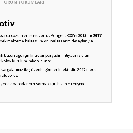
ÜRÜN YORUMLARI
otiv
ek parça çözümleri sunuyoruz. Peugeot 308'in
2013 ile 2017
ksek malzeme kalitesi ve orijinal tasarım detaylarıyla
bütünlüğü için kritik bir parçadır. İhtiyacınız olan
k kolay kurulum imkanı sunar.
lı kargolarımız ile güvenle gönderilmektedir. 2017 model
ğruluyoruz.
yedek parçalarınızı sormak için bizimle iletişime