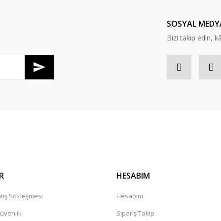
Yorum Yaz
SOSYAL MEDY
Bizi takip edin, kâr
R
HESABIM
tış Sözleşmesi
Hesabım
Güvenlik
Sipariş Takip