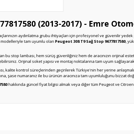
677817580 (2013-2017) - Emre Otom
çlarınızın aydınlatma grubu ihtiyaçları için profesyonel ve güvenilir yed
 modelleriyle tam uyumlu olan
Peugeot 308 T9 Sağ Stop 9677817580
, yü
n bu stop lambası, hem sürüş güvenliğiniz hem de aracınızın orijinal estetik 
ilirsiniz. Orijinal soket yapısı ve montaj noktalarına tam uyum sağlayara
ı, kalite kontrol süreçlerinden geçirilerek Türkiye'nin her yerine anlaşma
adına, şase numaranız ile bu ürünün aracınıza tam uyumluluğunu bizzat do
7580
hakkında güncel fiyat bilgisi almak veya diğer tüm Peugeot ve Citroen 
Bu ürüne ilk yorumu siz yapın!