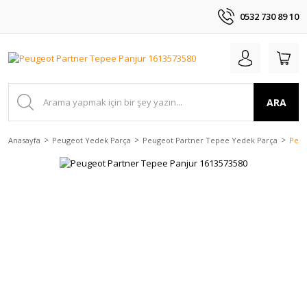
0532 730 89 10
ARA
Anasayfa
Peugeot Yedek Parça
Peugeot Partner Tepee Yedek Parça
Peug